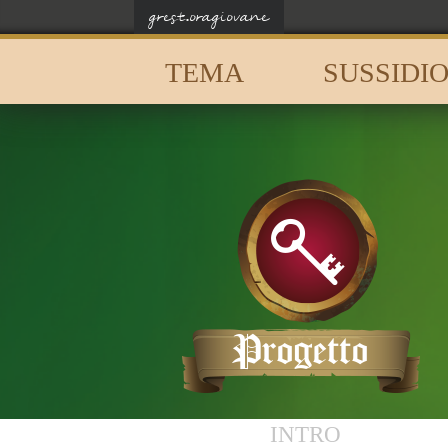
grest.oragiovane
TEMA
SUSSIDI
Progetto
INTRO