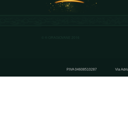
© ® ORAGIOVANE 2016
P.IVA 04608510287
Via Adri